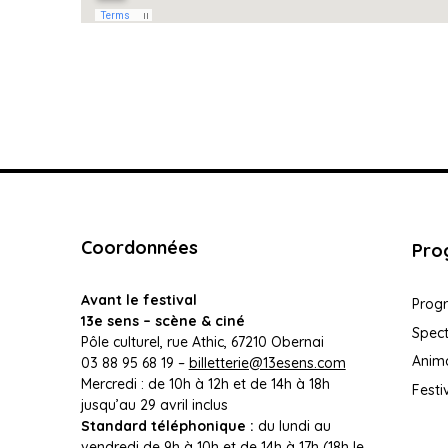
Coordonnées
Pro
Avant le festival
Prog
13e sens – scène & ciné
Spec
Pôle culturel, rue Athic, 67210 Obernai
Anim
03 88 95 68 19 –
billetterie@13esens.com
Mercredi : de 10h à 12h et de 14h à 18h
Festi
jusqu’au 29 avril inclus
Standard téléphonique :
du lundi au
vendredi de 9h à 10h et de 14h à 17h (18h le