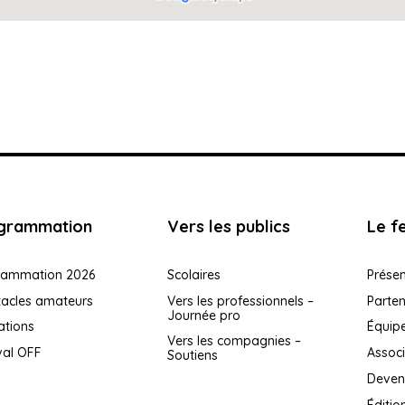
grammation
Vers les publics
Le fe
rammation 2026
Scolaires
Présen
tacles amateurs
Vers les professionnels –
Parten
Journée pro
ations
Équip
Vers les compagnies –
val OFF
Associ
Soutiens
Deven
Éditio