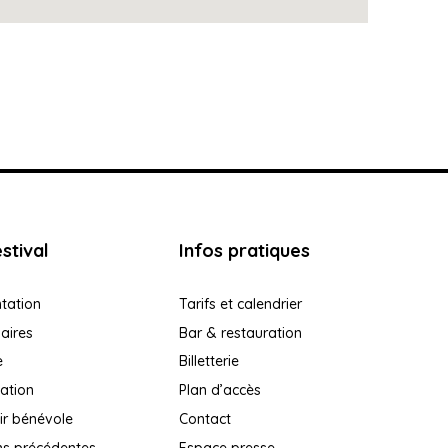
stival
Infos pratiques
tation
Tarifs et calendrier
aires
Bar & restauration
e
Billetterie
ation
Plan d’accès
ir bénévole
Contact
ns précédentes
Espace presse