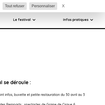
X
Masquer le bandeau 
Tout refuser
Personnaliser
Le festival
Infos pratiques
l se déroule :
point infos, buvette et petite restauration du 30 avril au 3
des Remparts : spectacles de Graine de Cirque &