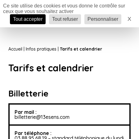
Panneau de gestion des cookies
Ce site utilise des cookies et vous donne le contrôle sur
ceux que vous souhaitez activer
Menu
X
Ma
Tout accepter
Tout refuser
Personnaliser
Accueil
|
Infos pratiques
|
Tarifs et calendrier
Tarifs et calendrier
Billetterie
Par mail :
billetterie@13esens.com
Par téléphone :
03 88 95 68 19 – standard téléphonique du lundi