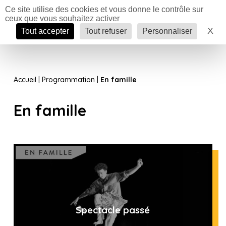
Panneau de gestion des cookies
Ce site utilise des cookies et vous donne le contrôle sur
ceux que vous souhaitez activer
Menu
X
Ma
Tout accepter
Tout refuser
Personnaliser
Accueil
|
Programmation
|
En famille
En famille
Spectacle passé