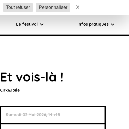
X
Masquer le bandeau 
Tout refuser
Personnaliser
Le festival
Infos pratiques
Et vois-là !
Cirk&Toile
Samedi 02 Mai 2026, 14h45