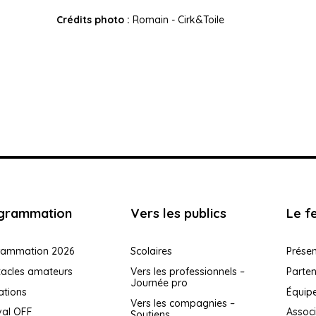
Crédits photo :
Romain - Cirk&Toile
grammation
Vers les publics
Le fe
rammation 2026
Scolaires
Présen
tacles amateurs
Vers les professionnels –
Parten
Journée pro
ations
Équip
Vers les compagnies –
val OFF
Associ
Soutiens